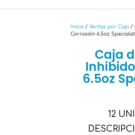
Inicio
/
Ventas por Caja
/ 
Corrosión 6.5oz Specialis
Caja d
Inhibido
6.5oz Sp
12 UN
DESCRIPC