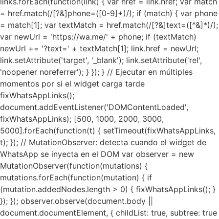
links.forEach(function(link) { var href = link.href; var match
= href.match(/[?&]phone=([0-9]+)/); if (match) { var phone
= match[1]; var textMatch = href.match(/[?&]text=([^&]*)/);
var newUrl = 'https://wa.me/' + phone; if (textMatch)
newUrl += '?text=' + textMatch[1]; link.href = newUrl;
link.setAttribute('target', '_blank'); link.setAttribute('rel',
'noopener noreferrer'); } }); } // Ejecutar en múltiples
momentos por si el widget carga tarde
fixWhatsAppLinks();
document.addEventListener('DOMContentLoaded',
fixWhatsAppLinks); [500, 1000, 2000, 3000,
5000].forEach(function(t) { setTimeout(fixWhatsAppLinks,
t); }); // MutationObserver: detecta cuando el widget de
WhatsApp se inyecta en el DOM var observer = new
MutationObserver(function(mutations) {
mutations.forEach(function(mutation) { if
(mutation.addedNodes.length > 0) { fixWhatsAppLinks(); }
}); }); observer.observe(document.body ||
document.documentElement, { childList: true, subtree: true