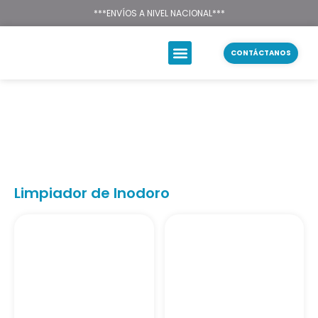
Texsal Venezuela – Dist
***ENVÍOS A NIVEL NACIONAL***
CONTÁCTANOS
2000 Flushes
Limpiador de Inodoro