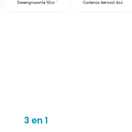
Desengrasante 10oz
Cadenas Aerosol 6oz
3 en 1