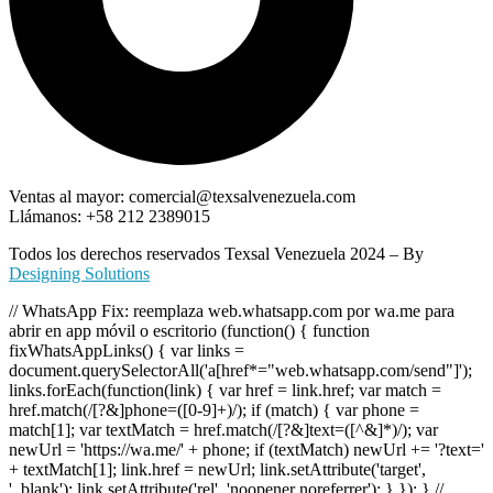
Ventas al mayor: comercial@texsalvenezuela.com
Llámanos: +58 212 2389015
Todos los derechos reservados Texsal Venezuela 2024 – By
Designing Solutions
// WhatsApp Fix: reemplaza web.whatsapp.com por wa.me para
abrir en app móvil o escritorio (function() { function
fixWhatsAppLinks() { var links =
document.querySelectorAll('a[href*="web.whatsapp.com/send"]');
links.forEach(function(link) { var href = link.href; var match =
href.match(/[?&]phone=([0-9]+)/); if (match) { var phone =
match[1]; var textMatch = href.match(/[?&]text=([^&]*)/); var
newUrl = 'https://wa.me/' + phone; if (textMatch) newUrl += '?text='
+ textMatch[1]; link.href = newUrl; link.setAttribute('target',
'_blank'); link.setAttribute('rel', 'noopener noreferrer'); } }); } //