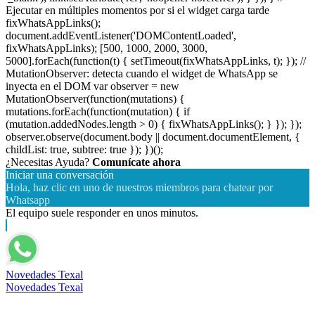
Ejecutar en múltiples momentos por si el widget carga tarde
fixWhatsAppLinks();
document.addEventListener('DOMContentLoaded',
fixWhatsAppLinks); [500, 1000, 2000, 3000,
5000].forEach(function(t) { setTimeout(fixWhatsAppLinks, t); }); //
MutationObserver: detecta cuando el widget de WhatsApp se
inyecta en el DOM var observer = new
MutationObserver(function(mutations) {
mutations.forEach(function(mutation) { if
(mutation.addedNodes.length > 0) { fixWhatsAppLinks(); } }); });
observer.observe(document.body || document.documentElement, {
childList: true, subtree: true }); })();
¿Necesitas Ayuda?
Comunícate ahora
Iniciar una conversación
Hola, haz clic en uno de nuestros miembros para chatear por
Whatsapp
El equipo suele responder en unos minutos.
Novedades Texal
Novedades Texal