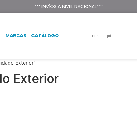
ribuidora oficial de WD
***ENVÍOS A NIVEL NACIONAL***
S
MARCAS
CATÁLOGO
idado Exterior”
o Exterior