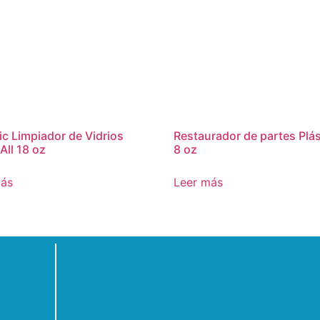
c Limpiador de Vidrios
Restaurador de partes Plás
All 18 oz
8 oz
más
Leer más