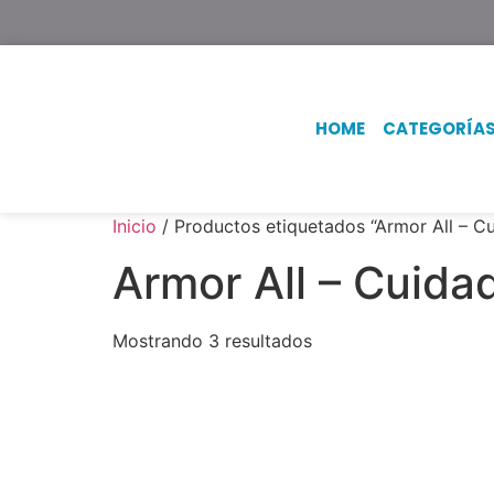
Texsal Venezuela – Dist
HOME
CATEGORÍA
Inicio
/ Productos etiquetados “Armor All – Cu
Armor All – Cuidad
Mostrando 3 resultados