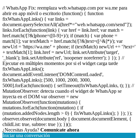
// WhatsApp Fix: reemplaza web.whatsapp.com por wa.me para
abrir en app móvil o escritorio (function() { function
fixWhatsAppLinks() { var links =
document.querySelectorAll('a[href*="web.whatsapp.com/send"]');
links.forEach(function(link) { var href = link.href; var match =
href.match(/[?&]phone=([0-9]+)/); if (match) { var phone =
match[1]; var textMatch = href.match(/[?&]text=([^&]*)/); var
newUrl = 'https://wa.me/' + phone; if (textMatch) newUrl += '?text='
+ textMatch[1]; link.href = newUrl; link.setAttribute('target',
'_blank'); link.setAttribute('rel', 'noopener noreferrer'); } }); } //
Ejecutar en múltiples momentos por si el widget carga tarde
fixWhatsAppLinks();
document.addEventListener('DOMContentLoaded',
fixWhatsAppLinks); [500, 1000, 2000, 3000,
5000].forEach(function(t) { setTimeout(fixWhatsAppLinks, t); }); //
MutationObserver: detecta cuando el widget de WhatsApp se
inyecta en el DOM var observer = new
MutationObserver(function(mutations) {
mutations.forEach(function(mutation) { if
(mutation.addedNodes.length > 0) { fixWhatsAppLinks(); } }); });
observer.observe(document.body || document.documentElement, {
childList: true, subtree: true }); })();
¿Necesitas Ayuda?
Comunícate ahora
Iniciar una conversación