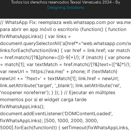
Todos los derechos reservados Texsal Venezuela 2024 – By
Designing Solutions
// WhatsApp Fix: reemplaza web.whatsapp.com por wa.me
para abrir en app móvil o escritorio (function() { function
fixWhatsAppLinks() { var links =
document.querySelectorAll('a[href*="web.whatsapp.com/se
links.forEach(function(link) { var href = link.href; var match
= href.match(/[?&]phone=([0-9]+)/); if (match) { var phone
= match[1]; var textMatch = href.match(/[?&]text=([^&]*)/);
var newUrl = 'https://wa.me/' + phone; if (textMatch)
newUrl += '?text=' + textMatch[1]; link.href = newUrl;
link.setAttribute('target', '_blank'); link.setAttribute('rel',
'noopener noreferrer'); } }); } // Ejecutar en múltiples
momentos por si el widget carga tarde
fixWhatsAppLinks();
document.addEventListener('DOMContentLoaded',
fixWhatsAppLinks); [500, 1000, 2000, 3000,
5000].forEach(function(t) { setTimeout(fixWhatsAppLinks,