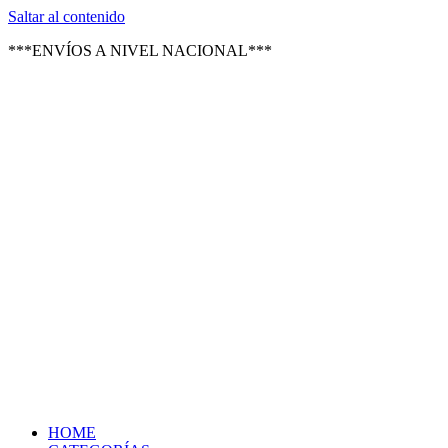
Texsal Venezuela – Distribuidor
Saltar al contenido
***ENVÍOS A NIVEL NACIONAL***
HOME