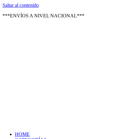
Texsal Venezuela – Distribuidor
Saltar al contenido
***ENVÍOS A NIVEL NACIONAL***
HOME