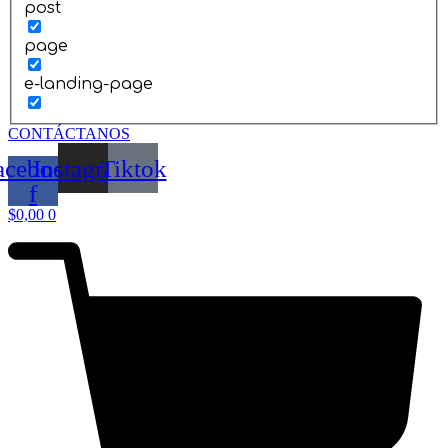
post
page
e-landing-page
CONTÁCTANOS
acebook-
Instagram
Tiktok
f
$
0,00
0