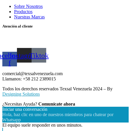
Sobre Nosotros
Productos
Nuestras Marcas
Atención al cliente
Mayor
Detal
acebook-
Instagram
Tiktok
f
comercial@texsalvenezuela.com
Llamanos: +58 212 2389015
Todos los derechos reservados Texsal Venezuela 2024 – By
Designing Solutions
¿Necesitas Ayuda?
Comunícate ahora
Iniciar una conversación
Hola, haz clic en uno de nuestros miembros para chatear por
Whatsapp
El equipo suele responder en unos minutos.