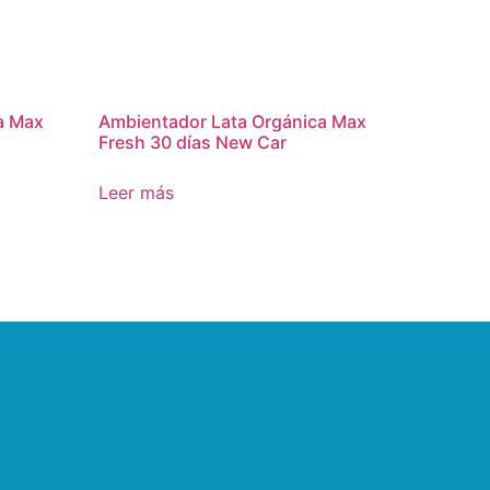
a Max
Ambientador Lata Orgánica Max
Fresh 30 días New Car
Leer más