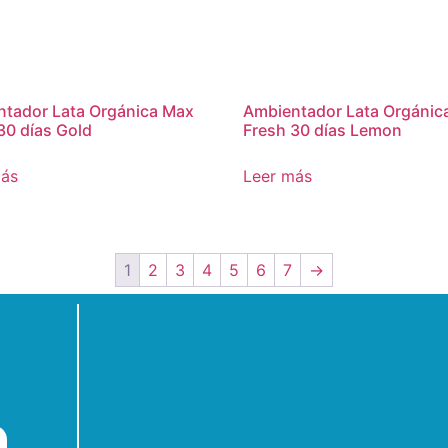
tador Lata Orgánica Max
Ambientador Lata Orgánic
30 días Gold
Fresh 30 días Lemon
más
Leer más
1
2
3
4
5
6
7
→