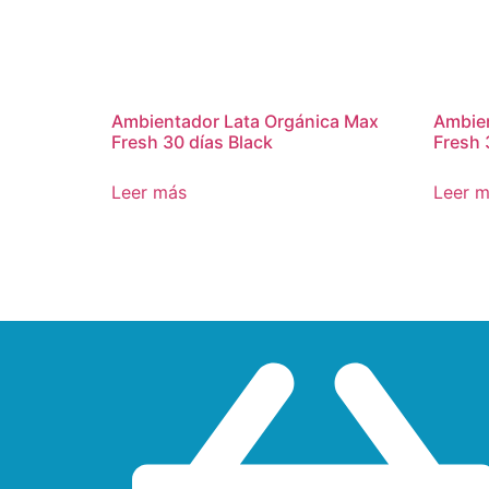
Ambientador Lata Orgánica Max
Ambien
Fresh 30 días Black
Fresh 
Leer más
Leer 