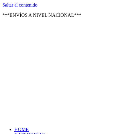
Texsal Venezuela – Distribuidor
Saltar al contenido
***ENVÍOS A NIVEL NACIONAL***
HOME