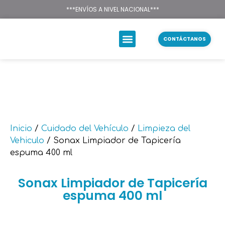
Texsal Venezuela – Dist
***ENVÍOS A NIVEL NACIONAL***
CONTÁCTANOS
Inicio
/
Cuidado del Vehículo
/
Limpieza del
Vehiculo
/ Sonax Limpiador de Tapicería
espuma 400 ml
Sonax Limpiador de Tapicería
espuma 400 ml