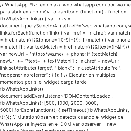
// WhatsApp Fix: reemplaza web.whatsapp.com por wa.me
para abrir en app móvil o escritorio (function() { function
fixWhatsAppLinks() { var links =
document.querySelectorAll('a[href*="web.whatsapp.com/se
links.forEach(function(link) { var href = link.href; var match
= href.match(/[?&]phone=([0-9]+)/); if (match) { var phone
= match[1]; var textMatch = href.match(/[?&]text=([^&]*)/);
var newUrl = 'https://wa.me/' + phone; if (textMatch)
newUrl += '?text=' + textMatch[1]; link.href = newUrl;
link.setAttribute('target', '_blank'); link.setAttribute('rel',
'noopener noreferrer'); } }); } // Ejecutar en múltiples
momentos por si el widget carga tarde
fixWhatsAppLinks();
document.addEventListener('DOMContentLoaded',
fixWhatsAppLinks); [500, 1000, 2000, 3000,
5000].forEach(function(t) { setTimeout(fixWhatsAppLinks,
t); }); // MutationObserver: detecta cuando el widget de
WhatsApp se inyecta en el DOM var observer = new
MutationObserver(function(mutations) {