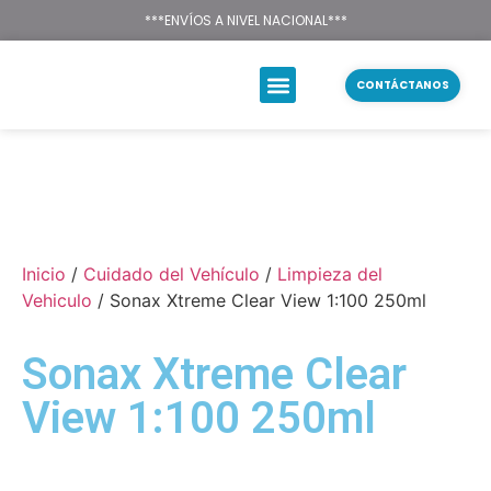
Texsal Venezuela – Dist
***ENVÍOS A NIVEL NACIONAL***
CONTÁCTANOS
Inicio
/
Cuidado del Vehículo
/
Limpieza del
Vehiculo
/ Sonax Xtreme Clear View 1:100 250ml
Sonax Xtreme Clear
View 1:100 250ml