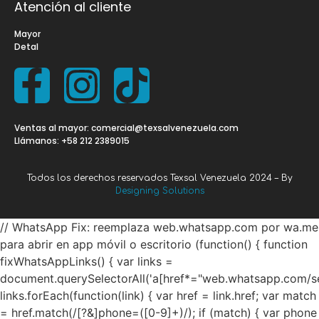
Atención al cliente
Mayor
Detal
Ventas al mayor: comercial@texsalvenezuela.com
Llámanos: +58 212 2389015
Todos los derechos reservados Texsal Venezuela 2024 – By
Designing Solutions
// WhatsApp Fix: reemplaza web.whatsapp.com por wa.me
para abrir en app móvil o escritorio (function() { function
fixWhatsAppLinks() { var links =
document.querySelectorAll('a[href*="web.whatsapp.com/se
links.forEach(function(link) { var href = link.href; var match
= href.match(/[?&]phone=([0-9]+)/); if (match) { var phone