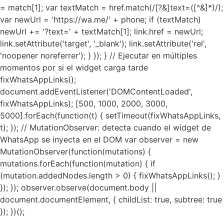
= match[1]; var textMatch = href.match(/[?&]text=([^&]*)/);
var newUrl = 'https://wa.me/' + phone; if (textMatch)
newUrl += '?text=' + textMatch[1]; link.href = newUrl;
link.setAttribute('target', '_blank'); link.setAttribute('rel',
'noopener noreferrer'); } }); } // Ejecutar en múltiples
momentos por si el widget carga tarde
fixWhatsAppLinks();
document.addEventListener('DOMContentLoaded',
fixWhatsAppLinks); [500, 1000, 2000, 3000,
5000].forEach(function(t) { setTimeout(fixWhatsAppLinks,
t); }); // MutationObserver: detecta cuando el widget de
WhatsApp se inyecta en el DOM var observer = new
MutationObserver(function(mutations) {
mutations.forEach(function(mutation) { if
(mutation.addedNodes.length > 0) { fixWhatsAppLinks(); }
}); }); observer.observe(document.body ||
document.documentElement, { childList: true, subtree: true
}); })();