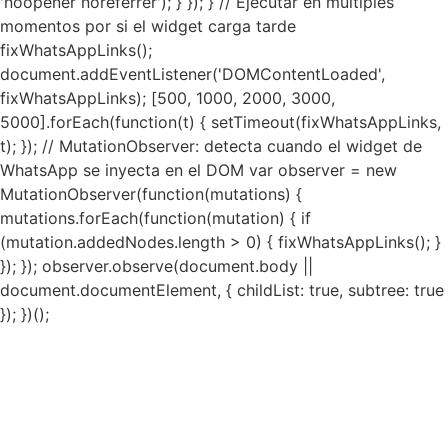
'noopener noreferrer'); } }); } // Ejecutar en múltiples
momentos por si el widget carga tarde
fixWhatsAppLinks();
document.addEventListener('DOMContentLoaded',
fixWhatsAppLinks); [500, 1000, 2000, 3000,
5000].forEach(function(t) { setTimeout(fixWhatsAppLinks,
t); }); // MutationObserver: detecta cuando el widget de
WhatsApp se inyecta en el DOM var observer = new
MutationObserver(function(mutations) {
mutations.forEach(function(mutation) { if
(mutation.addedNodes.length > 0) { fixWhatsAppLinks(); }
}); }); observer.observe(document.body ||
document.documentElement, { childList: true, subtree: true
}); })();