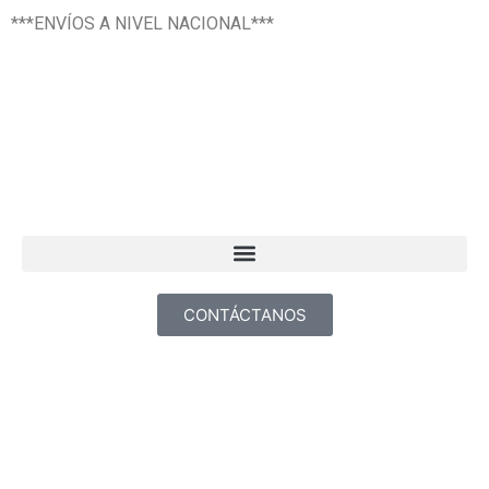
Texsal Venezuela – Dist
***ENVÍOS A NIVEL NACIONAL***
CONTÁCTANOS