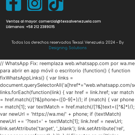
Ventas al mayor: comercial@texsalvenezuela.com
Llámanos: +58 212 2389015
Todos los derechos reservados Texsal Venezuela 2024 – By
Designing Solutions
// WhatsApp Fix: reemplaza web.whatsapp.com por wa.me
para abrir en app móvil o escritorio (function() { function
fixWhatsAppLinks() { var links =
document.querySelectorAll('a[href*="web.whatsapp.com/se
links.forEach(function(link) { var href = link.href; var match
= href.match(/[?&]phone=([0-9]+)/); if (match) { var phone
= match[1]; var textMatch = href.match(/[?&]text=([^&]*)/);
var newUrl = 'https://wa.me/' + phone; if (textMatch)
newUrl += '?text=' + textMatch[1]; link.href = newUrl;
link.setAttribute('target', '_blank'); link.setAttribute('rel',