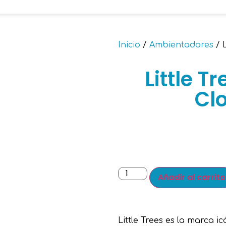
Inicio
/
Ambientadores
/ L
Little T
Clo
Añadir al carrito
Little Trees es la marca i