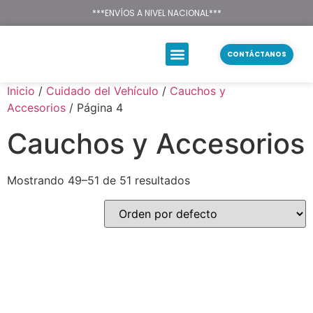
Texsal Venezuela – Dist
***ENVÍOS A NIVEL NACIONAL***
CONTÁCTANOS
Inicio
/
Cuidado del Vehículo
/
Cauchos y
Accesorios
/ Página 4
Cauchos y Accesorios
Mostrando 49–51 de 51 resultados