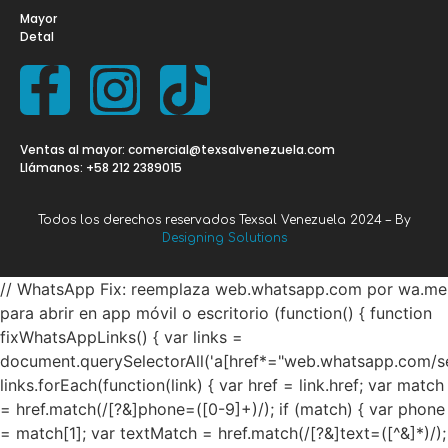
Mayor
Detal
Ventas al mayor: comercial@texsalvenezuela.com
Llámanos: +58 212 2389015
Todos los derechos reservados Texsal Venezuela 2024 – By
Designing Solutions
// WhatsApp Fix: reemplaza web.whatsapp.com por wa.me
para abrir en app móvil o escritorio (function() { function
fixWhatsAppLinks() { var links =
document.querySelectorAll('a[href*="web.whatsapp.com/se
links.forEach(function(link) { var href = link.href; var match
= href.match(/[?&]phone=([0-9]+)/); if (match) { var phone
= match[1]; var textMatch = href.match(/[?&]text=([^&]*)/);