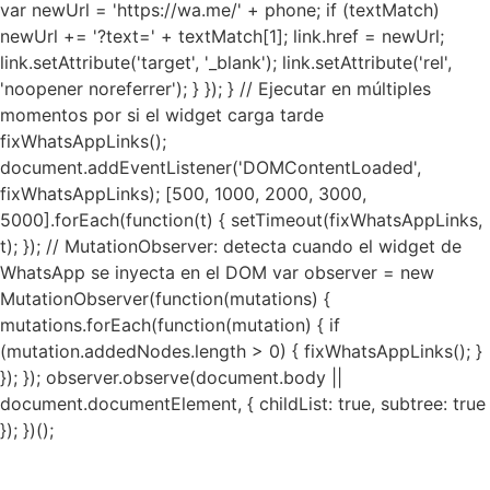
var newUrl = 'https://wa.me/' + phone; if (textMatch)
newUrl += '?text=' + textMatch[1]; link.href = newUrl;
link.setAttribute('target', '_blank'); link.setAttribute('rel',
'noopener noreferrer'); } }); } // Ejecutar en múltiples
momentos por si el widget carga tarde
fixWhatsAppLinks();
document.addEventListener('DOMContentLoaded',
fixWhatsAppLinks); [500, 1000, 2000, 3000,
5000].forEach(function(t) { setTimeout(fixWhatsAppLinks,
t); }); // MutationObserver: detecta cuando el widget de
WhatsApp se inyecta en el DOM var observer = new
MutationObserver(function(mutations) {
mutations.forEach(function(mutation) { if
(mutation.addedNodes.length > 0) { fixWhatsAppLinks(); }
}); }); observer.observe(document.body ||
document.documentElement, { childList: true, subtree: true
}); })();