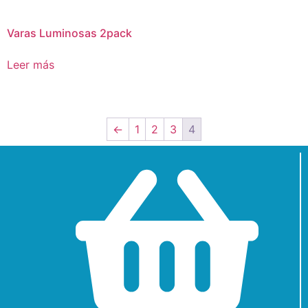
Varas Luminosas 2pack
Leer más
←
1
2
3
4