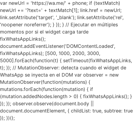
var newUrl = 'https://wa.me/' + phone; if (textMatch)
newUrl += '?text=' + textMatch[1]; link.href = newUrl;
link.setAttribute('target', '_blank'); link.setAttribute('rel',
'noopener noreferrer'); } }); } // Ejecutar en múltiples
momentos por si el widget carga tarde
fixWhatsAppLinks();
document.addEventListener('DOMContentLoaded',
fixWhatsAppLinks); [500, 1000, 2000, 3000,
5000].forEach(function(t) { setTimeout(fixWhatsAppLinks,
t); }); // MutationObserver: detecta cuando el widget de
WhatsApp se inyecta en el DOM var observer = new
MutationObserver(function(mutations) {
mutations.forEach(function(mutation) { if
(mutation.addedNodes.length > 0) { fixWhatsAppLinks(); }
}); }); observer.observe(document.body ||
document.documentElement, { childList: true, subtree: true
}); })();