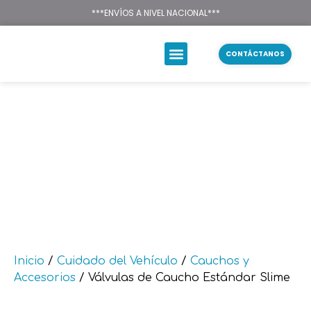
Texsal Venezuela – Dist
***ENVÍOS A NIVEL NACIONAL***
CONTÁCTANOS
Inicio
/
Cuidado del Vehículo
/
Cauchos y
Accesorios
/ Válvulas de Caucho Estándar Slime