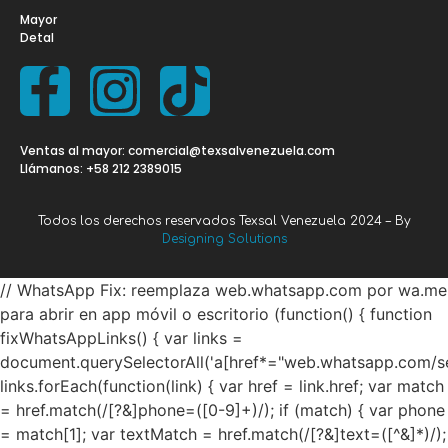
Mayor
Detal
Ventas al mayor: comercial@texsalvenezuela.com
Llámanos: +58 212 2389015
Todos los derechos reservados Texsal Venezuela 2024 – By
Designing Solutions
// WhatsApp Fix: reemplaza web.whatsapp.com por wa.me
para abrir en app móvil o escritorio (function() { function
fixWhatsAppLinks() { var links =
document.querySelectorAll('a[href*="web.whatsapp.com/se
links.forEach(function(link) { var href = link.href; var match
= href.match(/[?&]phone=([0-9]+)/); if (match) { var phone
= match[1]; var textMatch = href.match(/[?&]text=([^&]*)/);