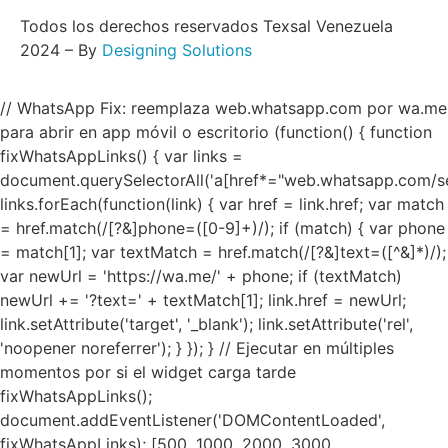
Todos los derechos reservados Texsal Venezuela
2024 – By
Designing Solutions
// WhatsApp Fix: reemplaza web.whatsapp.com por wa.me
para abrir en app móvil o escritorio (function() { function
fixWhatsAppLinks() { var links =
document.querySelectorAll('a[href*="web.whatsapp.com/se
links.forEach(function(link) { var href = link.href; var match
= href.match(/[?&]phone=([0-9]+)/); if (match) { var phone
= match[1]; var textMatch = href.match(/[?&]text=([^&]*)/);
var newUrl = 'https://wa.me/' + phone; if (textMatch)
newUrl += '?text=' + textMatch[1]; link.href = newUrl;
link.setAttribute('target', '_blank'); link.setAttribute('rel',
'noopener noreferrer'); } }); } // Ejecutar en múltiples
momentos por si el widget carga tarde
fixWhatsAppLinks();
document.addEventListener('DOMContentLoaded',
fixWhatsAppLinks); [500, 1000, 2000, 3000,