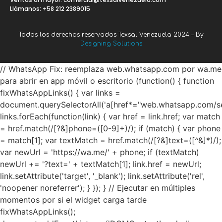
Llámanos: +58 212 2389015
Todos los derechos reservados Texsal Venezuela 2024 – By
Designing Solutions
// WhatsApp Fix: reemplaza web.whatsapp.com por wa.me
para abrir en app móvil o escritorio (function() { function
fixWhatsAppLinks() { var links =
document.querySelectorAll('a[href*="web.whatsapp.com/se
links.forEach(function(link) { var href = link.href; var match
= href.match(/[?&]phone=([0-9]+)/); if (match) { var phone
= match[1]; var textMatch = href.match(/[?&]text=([^&]*)/);
var newUrl = 'https://wa.me/' + phone; if (textMatch)
newUrl += '?text=' + textMatch[1]; link.href = newUrl;
link.setAttribute('target', '_blank'); link.setAttribute('rel',
'noopener noreferrer'); } }); } // Ejecutar en múltiples
momentos por si el widget carga tarde
fixWhatsAppLinks();