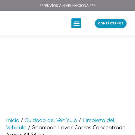
Texsal Venezuela – Dist
***ENVÍOS A NIVEL NACIONAL***
CONTÁCTANOS
Inicio
/
Cuidado del Vehículo
/
Limpieza del
Vehiculo
/ Shampoo Lavar Carros Concentrado
Armor All 24 oz