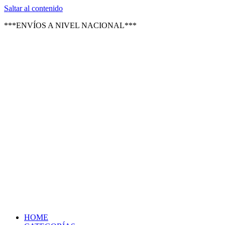
Texsal Venezuela – Distribuidor
Saltar al contenido
***ENVÍOS A NIVEL NACIONAL***
HOME