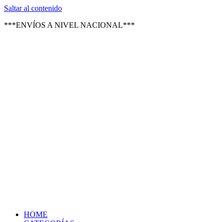
Texsal Venezuela – Distribuidor
Saltar al contenido
***ENVÍOS A NIVEL NACIONAL***
HOME