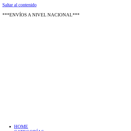
Texsal Venezuela – Distribuidor
Saltar al contenido
***ENVÍOS A NIVEL NACIONAL***
HOME