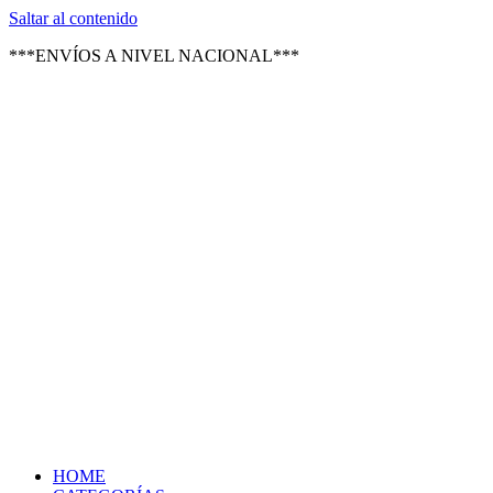
Texsal Venezuela – Distribuidor
Saltar al contenido
***ENVÍOS A NIVEL NACIONAL***
HOME