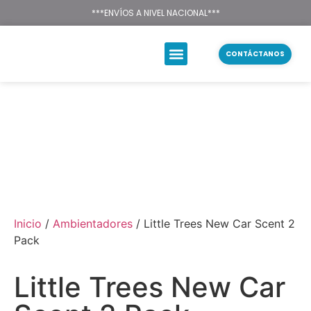
Texsal Venezuela – Dist
***ENVÍOS A NIVEL NACIONAL***
CONTÁCTANOS
Inicio
/
Ambientadores
/ Little Trees New Car Scent 2
Pack
Little Trees New Car