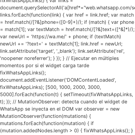
fixWhatsAppLinks() { var links =
document.querySelectorAll('a[href*="web.whatsapp.com/se
links.forEach(function(link) { var href = link.href; var match
= href.match(/[?&]phone=([0-9]+)/); if (match) { var phone
= match[1]; var textMatch = href.match(/[?&]text=([^&]*)/);
var newUrl = 'https://wa.me/' + phone; if (textMatch)
newUrl += '?text=' + textMatch[1]; link.href = newUrl;
link.setAttribute('target', '_blank'); link.setAttribute('rel',
'noopener noreferrer'); } }); } // Ejecutar en múltiples
momentos por si el widget carga tarde
fixWhatsAppLinks();
document.addEventListener('DOMContentLoaded',
fixWhatsAppLinks); [500, 1000, 2000, 3000,
5000].forEach(function(t) { setTimeout(fixWhatsAppLinks,
t); }); // MutationObserver: detecta cuando el widget de
WhatsApp se inyecta en el DOM var observer = new
MutationObserver(function(mutations) {
mutations.forEach(function(mutation) { if
(mutation.addedNodes.length > 0) { fixWhatsAppLinks(); }