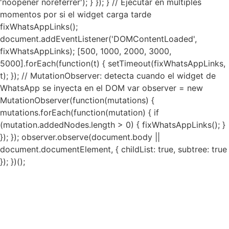
'noopener noreferrer'); } }); } // Ejecutar en múltiples
momentos por si el widget carga tarde
fixWhatsAppLinks();
document.addEventListener('DOMContentLoaded',
fixWhatsAppLinks); [500, 1000, 2000, 3000,
5000].forEach(function(t) { setTimeout(fixWhatsAppLinks,
t); }); // MutationObserver: detecta cuando el widget de
WhatsApp se inyecta en el DOM var observer = new
MutationObserver(function(mutations) {
mutations.forEach(function(mutation) { if
(mutation.addedNodes.length > 0) { fixWhatsAppLinks(); }
}); }); observer.observe(document.body ||
document.documentElement, { childList: true, subtree: true
}); })();