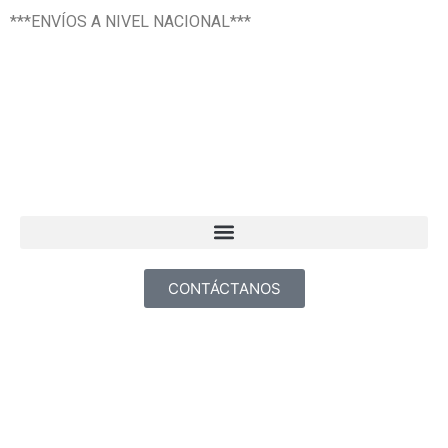
Texsal Venezuela – Dist
***ENVÍOS A NIVEL NACIONAL***
CONTÁCTANOS