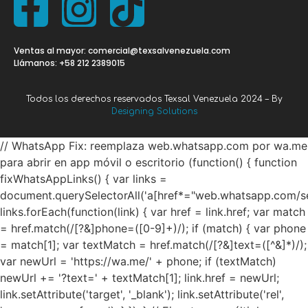
Ventas al mayor: comercial@texsalvenezuela.com
Llámanos: +58 212 2389015
Todos los derechos reservados Texsal Venezuela 2024 – By
Designing Solutions
// WhatsApp Fix: reemplaza web.whatsapp.com por wa.me
para abrir en app móvil o escritorio (function() { function
fixWhatsAppLinks() { var links =
document.querySelectorAll('a[href*="web.whatsapp.com/se
links.forEach(function(link) { var href = link.href; var match
= href.match(/[?&]phone=([0-9]+)/); if (match) { var phone
= match[1]; var textMatch = href.match(/[?&]text=([^&]*)/);
var newUrl = 'https://wa.me/' + phone; if (textMatch)
newUrl += '?text=' + textMatch[1]; link.href = newUrl;
link.setAttribute('target', '_blank'); link.setAttribute('rel',