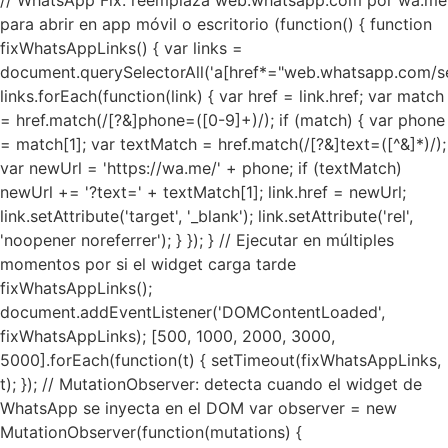
// WhatsApp Fix: reemplaza web.whatsapp.com por wa.me
para abrir en app móvil o escritorio (function() { function
fixWhatsAppLinks() { var links =
document.querySelectorAll('a[href*="web.whatsapp.com/se
links.forEach(function(link) { var href = link.href; var match
= href.match(/[?&]phone=([0-9]+)/); if (match) { var phone
= match[1]; var textMatch = href.match(/[?&]text=([^&]*)/);
var newUrl = 'https://wa.me/' + phone; if (textMatch)
newUrl += '?text=' + textMatch[1]; link.href = newUrl;
link.setAttribute('target', '_blank'); link.setAttribute('rel',
'noopener noreferrer'); } }); } // Ejecutar en múltiples
momentos por si el widget carga tarde
fixWhatsAppLinks();
document.addEventListener('DOMContentLoaded',
fixWhatsAppLinks); [500, 1000, 2000, 3000,
5000].forEach(function(t) { setTimeout(fixWhatsAppLinks,
t); }); // MutationObserver: detecta cuando el widget de
WhatsApp se inyecta en el DOM var observer = new
MutationObserver(function(mutations) {