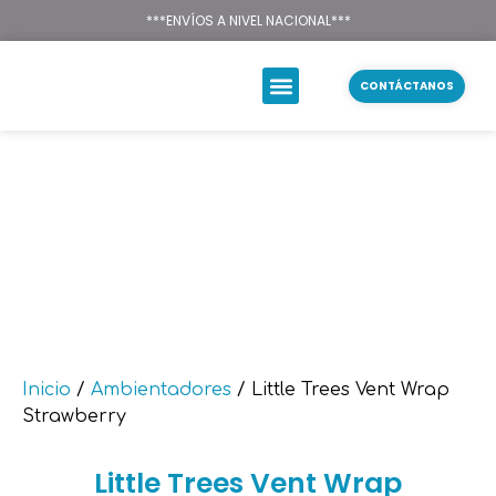
Texsal Venezuela – Dist
***ENVÍOS A NIVEL NACIONAL***
CONTÁCTANOS
Inicio
/
Ambientadores
/ Little Trees Vent Wrap
Strawberry
Little Trees Vent Wrap