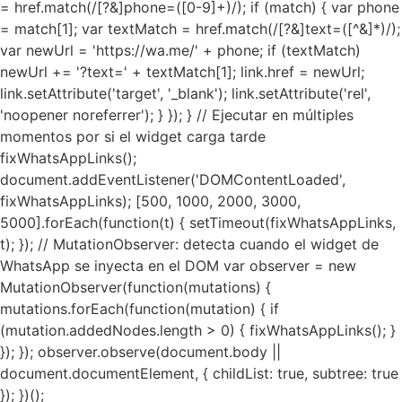
= href.match(/[?&]phone=([0-9]+)/); if (match) { var phone
= match[1]; var textMatch = href.match(/[?&]text=([^&]*)/);
var newUrl = 'https://wa.me/' + phone; if (textMatch)
newUrl += '?text=' + textMatch[1]; link.href = newUrl;
link.setAttribute('target', '_blank'); link.setAttribute('rel',
'noopener noreferrer'); } }); } // Ejecutar en múltiples
momentos por si el widget carga tarde
fixWhatsAppLinks();
document.addEventListener('DOMContentLoaded',
fixWhatsAppLinks); [500, 1000, 2000, 3000,
5000].forEach(function(t) { setTimeout(fixWhatsAppLinks,
t); }); // MutationObserver: detecta cuando el widget de
WhatsApp se inyecta en el DOM var observer = new
MutationObserver(function(mutations) {
mutations.forEach(function(mutation) { if
(mutation.addedNodes.length > 0) { fixWhatsAppLinks(); }
}); }); observer.observe(document.body ||
document.documentElement, { childList: true, subtree: true
}); })();