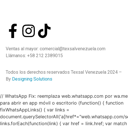
Mayor
Detal
Ventas al mayor: comercial@texsalvenezuela.com
Llámanos: +58 212 2389015
Todos los derechos reservados Texsal Venezuela 2024 –
By
Designing Solutions
// WhatsApp Fix: reemplaza web.whatsapp.com por wa.me
para abrir en app móvil o escritorio (function() { function
fixWhatsAppLinks() { var links =
document.querySelectorAll('a[href*="web.whatsapp.com/se
links.forEach(function(link) { var href = link.href; var match