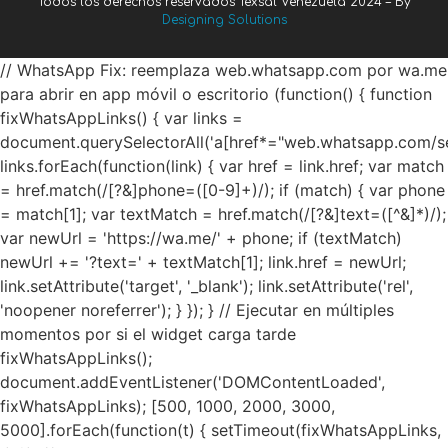
Todos los derechos reservados Texsal Venezuela 2024 – By
Designing Solutions
// WhatsApp Fix: reemplaza web.whatsapp.com por wa.me
para abrir en app móvil o escritorio (function() { function
fixWhatsAppLinks() { var links =
document.querySelectorAll('a[href*="web.whatsapp.com/se
links.forEach(function(link) { var href = link.href; var match
= href.match(/[?&]phone=([0-9]+)/); if (match) { var phone
= match[1]; var textMatch = href.match(/[?&]text=([^&]*)/);
var newUrl = 'https://wa.me/' + phone; if (textMatch)
newUrl += '?text=' + textMatch[1]; link.href = newUrl;
link.setAttribute('target', '_blank'); link.setAttribute('rel',
'noopener noreferrer'); } }); } // Ejecutar en múltiples
momentos por si el widget carga tarde
fixWhatsAppLinks();
document.addEventListener('DOMContentLoaded',
fixWhatsAppLinks); [500, 1000, 2000, 3000,
5000].forEach(function(t) { setTimeout(fixWhatsAppLinks,