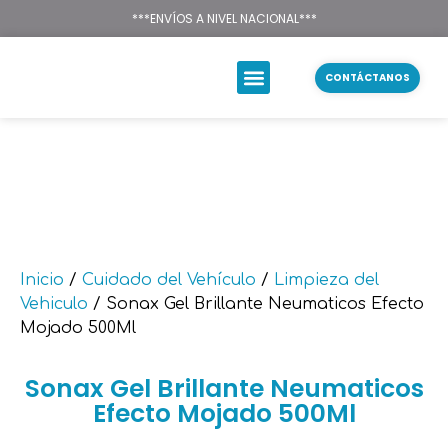
Texsal Venezuela – Dist
***ENVÍOS A NIVEL NACIONAL***
CONTÁCTANOS
Inicio
/
Cuidado del Vehículo
/
Limpieza del
Vehiculo
/ Sonax Gel Brillante Neumaticos Efecto
Mojado 500Ml
Sonax Gel Brillante Neumaticos
Efecto Mojado 500Ml