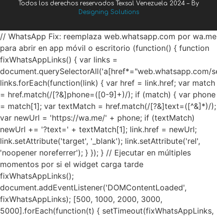
Todos los derechos reservados Texsal Venezuela 2024 – By
Designing Solutions
// WhatsApp Fix: reemplaza web.whatsapp.com por wa.me
para abrir en app móvil o escritorio (function() { function
fixWhatsAppLinks() { var links =
document.querySelectorAll('a[href*="web.whatsapp.com/se
links.forEach(function(link) { var href = link.href; var match
= href.match(/[?&]phone=([0-9]+)/); if (match) { var phone
= match[1]; var textMatch = href.match(/[?&]text=([^&]*)/);
var newUrl = 'https://wa.me/' + phone; if (textMatch)
newUrl += '?text=' + textMatch[1]; link.href = newUrl;
link.setAttribute('target', '_blank'); link.setAttribute('rel',
'noopener noreferrer'); } }); } // Ejecutar en múltiples
momentos por si el widget carga tarde
fixWhatsAppLinks();
document.addEventListener('DOMContentLoaded',
fixWhatsAppLinks); [500, 1000, 2000, 3000,
5000].forEach(function(t) { setTimeout(fixWhatsAppLinks,