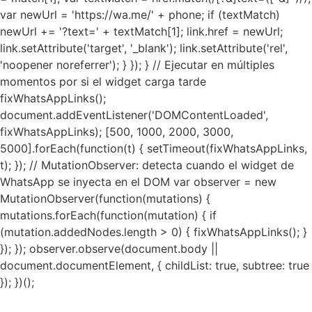
var newUrl = 'https://wa.me/' + phone; if (textMatch)
newUrl += '?text=' + textMatch[1]; link.href = newUrl;
link.setAttribute('target', '_blank'); link.setAttribute('rel',
'noopener noreferrer'); } }); } // Ejecutar en múltiples
momentos por si el widget carga tarde
fixWhatsAppLinks();
document.addEventListener('DOMContentLoaded',
fixWhatsAppLinks); [500, 1000, 2000, 3000,
5000].forEach(function(t) { setTimeout(fixWhatsAppLinks,
t); }); // MutationObserver: detecta cuando el widget de
WhatsApp se inyecta en el DOM var observer = new
MutationObserver(function(mutations) {
mutations.forEach(function(mutation) { if
(mutation.addedNodes.length > 0) { fixWhatsAppLinks(); }
}); }); observer.observe(document.body ||
document.documentElement, { childList: true, subtree: true
}); })();