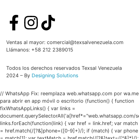
Detal
Ventas al mayor: comercial@texsalvenezuela.com
Llámanos: +58 212 2389015
Todos los derechos reservados Texsal Venezuela
2024 – By
Designing Solutions
// WhatsApp Fix: reemplaza web.whatsapp.com por wa.me
para abrir en app móvil o escritorio (function() { function
fixWhatsAppLinks() { var links =
document.querySelectorAll('a[href*="web.whatsapp.com/se
links.forEach(function(link) { var href = link.href; var match
= href.match(/[?&]phone=([0-9]+)/); if (match) { var phone
= match[1]; var textMatch = href.match(/[?&]text=([^&]*)/);