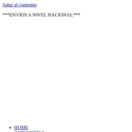
Texsal Venezuela – Distribuidor
Saltar al contenido
***ENVÍOS A NIVEL NACIONAL***
HOME