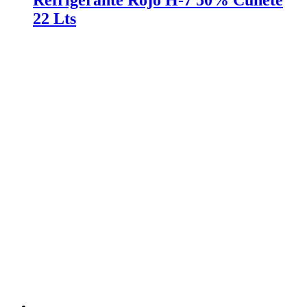
Refrigerante Rojo H-7 50% Cuñete
22 Lts