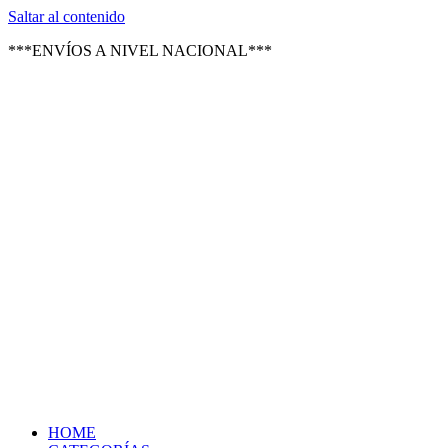
Texsal Venezuela – Distribuidor
Saltar al contenido
***ENVÍOS A NIVEL NACIONAL***
HOME