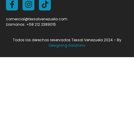
comercial@texsalvenezuela.com
Llamanos: +58 212 2389015
Todos los derechos reservados Texsal Venezuela 2024 – By
Designing Solutions