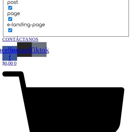
post
page
e-landing-page
CONTÁCTANOS
acebook-
Instagram
Tiktok
f
$
0,00
0