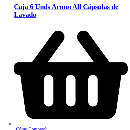
Caja 6 Unds ArmorAll Cápsulas de
Lavado
¿Cómo Comprar?