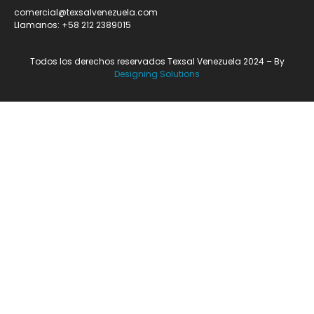
comercial@texsalvenezuela.com
Llamanos: +58 212 2389015
Todos los derechos reservados Texsal Venezuela 2024 – By
Designing Solutions